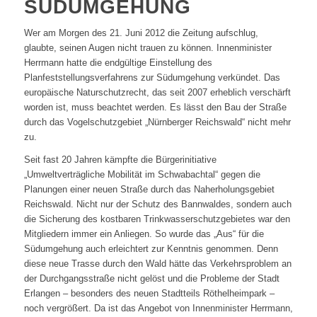
SÜDUMGEHUNG
Wer am Morgen des 21. Juni 2012 die Zeitung aufschlug,
glaubte, seinen Augen nicht trauen zu können. Innenminister
Herrmann hatte die endgültige Einstellung des
Planfeststellungsverfahrens zur Südumgehung verkündet. Das
europäische Naturschutzrecht, das seit 2007 erheblich verschärft
worden ist, muss beachtet werden. Es lässt den Bau der Straße
durch das Vogelschutzgebiet „Nürnberger Reichswald“ nicht mehr
zu.
Seit fast 20 Jahren kämpfte die Bürgerinitiative
„Umweltverträgliche Mobilität im Schwabachtal“ gegen die
Planungen einer neuen Straße durch das Naherholungsgebiet
Reichswald. Nicht nur der Schutz des Bannwaldes, sondern auch
die Sicherung des kostbaren Trinkwasserschutzgebietes war den
Mitgliedern immer ein Anliegen. So wurde das „Aus“ für die
Südumgehung auch erleichtert zur Kenntnis genommen. Denn
diese neue Trasse durch den Wald hätte das Verkehrsproblem an
der Durchgangsstraße nicht gelöst und die Probleme der Stadt
Erlangen – besonders des neuen Stadtteils Röthelheimpark –
noch vergrößert. Da ist das Angebot von Innenminister Herrmann,