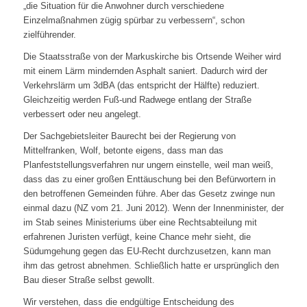
„die Situation für die Anwohner durch verschiedene
Einzelmaßnahmen zügig spürbar zu verbessern“, schon
zielführender.
Die Staatsstraße von der Markuskirche bis Ortsende Weiher wird
mit einem Lärm mindernden Asphalt saniert. Dadurch wird der
Verkehrslärm um 3dBA (das entspricht der Hälfte) reduziert.
Gleichzeitig werden Fuß-und Radwege entlang der Straße
verbessert oder neu angelegt.
Der Sachgebietsleiter Baurecht bei der Regierung von
Mittelfranken, Wolf, betonte eigens, dass man das
Planfeststellungsverfahren nur ungern einstelle, weil man weiß,
dass das zu einer großen Enttäuschung bei den Befürwortern in
den betroffenen Gemeinden führe. Aber das Gesetz zwinge nun
einmal dazu (NZ vom 21. Juni 2012). Wenn der Innenminister, der
im Stab seines Ministeriums über eine Rechtsabteilung mit
erfahrenen Juristen verfügt, keine Chance mehr sieht, die
Südumgehung gegen das EU-Recht durchzusetzen, kann man
ihm das getrost abnehmen. Schließlich hatte er ursprünglich den
Bau dieser Straße selbst gewollt.
Wir verstehen, dass die endgültige Entscheidung des