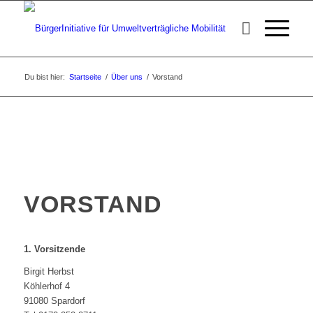
Du bist hier:
Startseite
/
Über uns
/
Vorstand
v.l.n.r.: Hans-Thomas Benz, Birgit Herbst, Harald Bußmann,
Werner Döppers
VORSTAND
1. Vorsitzende
Birgit Herbst
Köhlerhof 4
91080 Spardorf